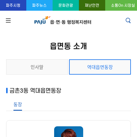
콘텐츠 바로가기
주메뉴 바로가기
푸터 바로가기
파주시청
파주뉴스
문화관광
재난안전
소통On 시장실
읍면동 소개
인사말
역대읍면동장
금촌3동 역대읍면동장
동장