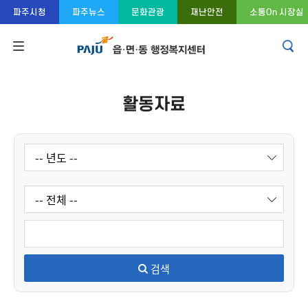
콘텐츠 바로가기
주메뉴 바로가기
푸터 바로가기
파주시청
파주뉴스
문화관광
재난안전
소통On 시장실
활동자료
검색