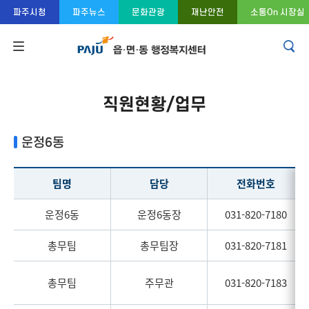
콘텐츠 바로가기
주메뉴 바로가기
푸터 바로가기
파주시청
파주뉴스
문화관광
재난안전
소통On 시장실
직원현황/업무
운정6동
팀명
담당
전화번호
운정6동
운정6동장
031-820-7180
총무팀
총무팀장
031-820-7181
총무팀
주무관
031-820-7183