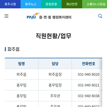
콘텐츠 바로가기
주메뉴 바로가기
푸터 바로가기
파주시청
파주뉴스
문화관광
재난안전
소통On 시장실
직원현황/업무
파주읍
팀명
담당
전화번호
파주읍
파주읍장
031-940-8020
총무팀
총무팀장
031-940-8021
총무팀
주무관
031-940-8038
총무팀
주무관
031-940-8022