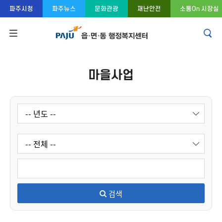
콘텐츠 바로가기
주메뉴 바로가기
푸터 바로가기
파주시청
파주뉴스
문화관광
재난안전
소통On 시장실
마을사업
검색