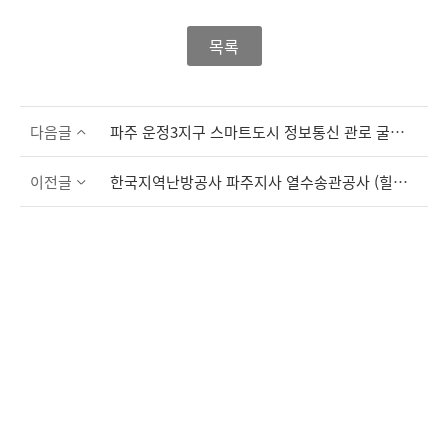
목록
다음글
파주 운정3지구 스마트도시 정보통신 관로 굴착공사 사전예고
이전글
한국지역난방공사 파주지사 열수송관공사 (힐스테이트더운정) 굴착공사 사전예고