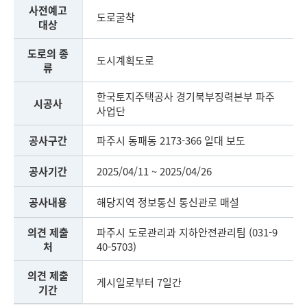
사전예고
도로굴착
대상
도로의 종
도시계획도로
류
한국토지주택공사 경기북부징력본부 파주
시공사
사업단
공사구간
파주시 동패동 2173-366 일대 보도
공사기간
2025/04/11 ~ 2025/04/26
공사내용
해당지역 정보통신 통신관로 매설
의견 제출
파주시 도로관리과 지하안전관리팀 (031-9
처
40-5703)
의견 제출
게시일로부터 7일간
기간