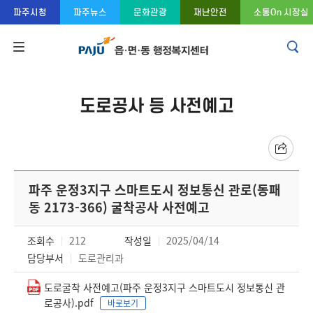
콘텐츠 바로가기
주메뉴 바로가기
푸터 바로가기
파주시청
파주뉴스
문화관광
재난안전
소통On 시장실
도로공사 등 사전예고
파주 운정3지구 스마트도시 정보통신 관로(동패
동 2173-366) 굴착공사 사전예고
조회수
212
작성일
2025/04/14
담당부서
도로관리과
도로굴착 사전예고(파주 운정3지구 스마트도시 정보통신 관
로공사).pdf
바로보기