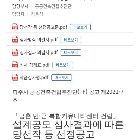
담당부서
공공건축건립추진단
담당자
김윤성
당선작 등 선정공고문.pdf
바로보기
심사방식 의결서.pdf
바로보기
심사결과 의결서.pdf
바로보기
심사 집계표.pdf
바로보기
작품심사평.pdf
바로보기
(TF)
2021-7
파주시 공공건축건립추진단
공고 제
호
·
「
금촌 민
군 복합커뮤니티센터 건립
」
설계공모 심사결과에 따른
당선작 등 선정공고