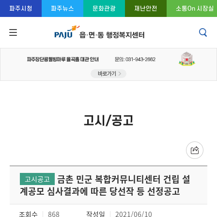
콘텐츠 바로가기
주메뉴 바로가기
푸터 바로가기
파주시청
파주뉴스
문화관광
재난안전
소통On 시장실
고시/공고
금촌 민군 복합커뮤니티센터 건립 설
고시공고
계공모 심사결과에 따른 당선작 등 선정공고
조회수
868
작성일
2021/06/10