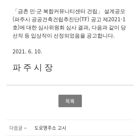
·
「
금촌 민
군 복합커뮤니티센터 건립
」
설계공모
(
(TF)
2021-1
파주시 공공건축건립추진단
공고 제
)
,
호
에 대한 심사위원회 심사 결과
다음과 같이 당
.
선작 등 입상작이 선정되었음을 공고합니다
2021. 6. 10.
파 주 시 장
목록
다음글
도로명주소 고시