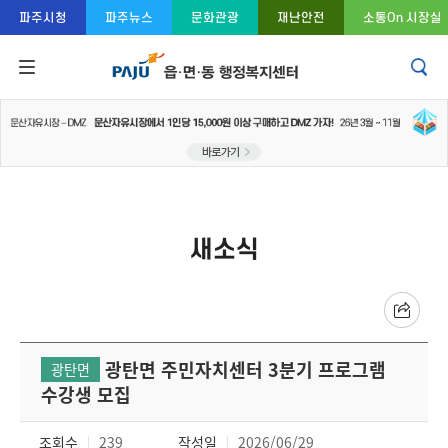
콘텐츠 바로가기
주메뉴 바로가기
푸터 바로가기
파주시청
파주뉴스
문화관광
재난안전
소통On 시장실
새소식
광탄면 주민자치센터 3분기 프로그램
광탄면
수강생 모집
조회수
239
작성일
2026/06/29