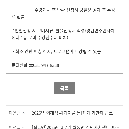
수강개시 후 반환 신청시 당월분 공제 후 수강
료 환불
*반환신청 시 구비서류: 환불신청서 작성(광탄면주민자치
센터 1층 로비 수강접수대 비치)
- 최소 인원 미충족 시, 프로그램이 폐강될 수 있음
문의전화 ☎031-947-8388
목록
다음글
2026년 외래식물[돼지풀 등]제거 기간제 근로자 최종 합격자 공고
이전글
[월롱면]2026년 3분기 월롱면 주민자치센터 프로그램 수강생 모집 안내