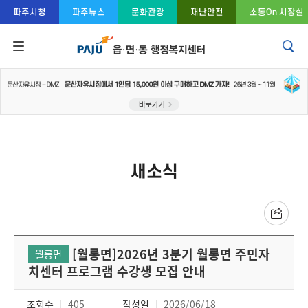
콘텐츠 바로가기
주메뉴 바로가기
푸터 바로가기
파주시청
파주뉴스
문화관광
재난안전
소통On 시장실
새소식
[월롱면]2026년 3분기 월롱면 주민자
월롱면
치센터 프로그램 수강생 모집 안내
조회수
405
작성일
2026/06/18