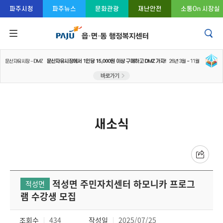
콘텐츠 바로가기
주메뉴 바로가기
푸터 바로가기
파주시청
파주뉴스
문화관광
재난안전
소통On 시장실
새소식
적성면 주민자치센터 하모니카 프로그
적성면
램 수강생 모집
조회수
434
작성일
2025/07/25