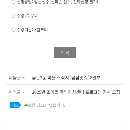
○ 신청방법: 방문접수(선착순 접수, 전화신청 불가)
○ 수강료: 무료
○ 수강기간: 8월부터
목록
다음글
금촌3동 마을 소식지 '금삼잇슈' 8월호
이전글
2025년 조리읍 주민자치센터 프로그램 강사 모집
등록된 태그가 없습니다.
태그