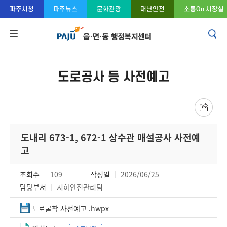
콘텐츠 바로가기
주메뉴 바로가기
푸터 바로가기
파주시청
파주뉴스
문화관광
재난안전
소통On 시장실
도로공사 등 사전예고
도내리 673-1, 672-1 상수관 매설공사 사전예
고
조회수
109
작성일
2026/06/25
담당부서
지하안전관리팀
도로굴착 사전예고 .hwpx