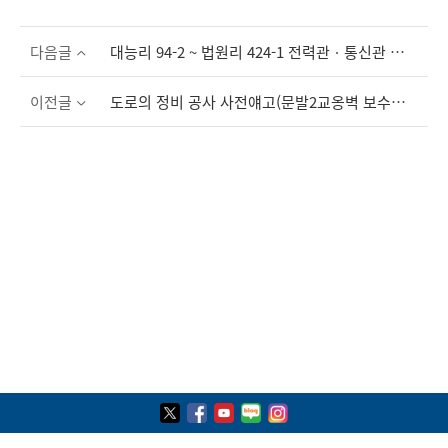
다음글
대능리 94-2 ~ 법원리 424-1 전력관ㆍ통신관 매설공사 사전예고
이전글
도로의 정비 공사 사전얘고(문발2교옹벽 보수보강 공사)