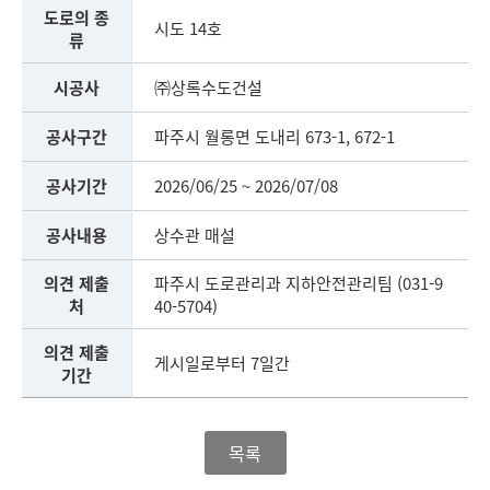
도로의 종
시도 14호
류
시공사
㈜상록수도건설
공사구간
파주시 월롱면 도내리 673-1, 672-1
공사기간
2026/06/25 ~ 2026/07/08
공사내용
상수관 매설
의견 제출
파주시 도로관리과 지하안전관리팀 (031-9
처
40-5704)
의견 제출
게시일로부터 7일간
기간
목록