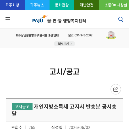
콘텐츠 바로가기
주메뉴 바로가기
푸터 바로가기
파주시청
파주뉴스
문화관광
재난안전
소통On 시장실
고시/공고
개인지방소득세 고지서 반송분 공시송
고시공고
달
조회수
265
작성일
2026/06/02