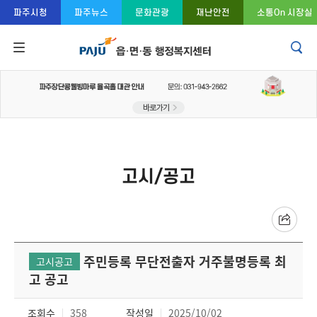
콘텐츠 바로가기
주메뉴 바로가기
푸터 바로가기
파주시청
파주뉴스
문화관광
재난안전
소통On 시장실
고시/공고
주민등록 무단전출자 거주불명등록 최
고시공고
고 공고
조회수
358
작성일
2025/10/02